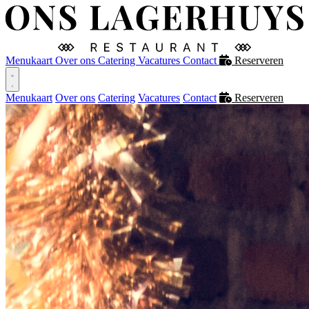
Menukaart
Over ons
Catering
Vacatures
Contact
Reserveren
Menukaart
Over ons
Catering
Vacatures
Contact
Reserveren